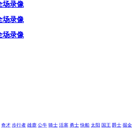
 全场录像
 全场录像
 全场录像
奇才
步行者
雄鹿
公牛
骑士
活塞
勇士
快船
太阳
国王
爵士
掘金