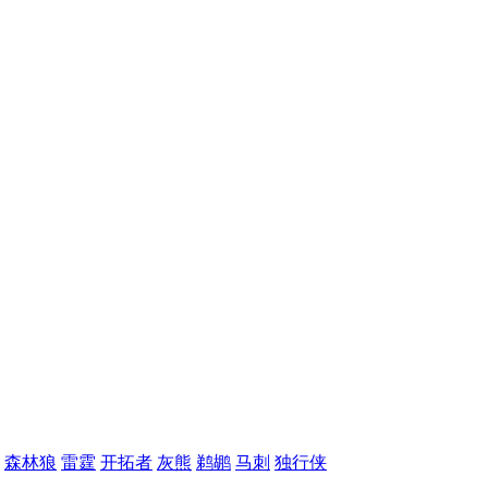
森林狼
雷霆
开拓者
灰熊
鹈鹕
马刺
独行侠